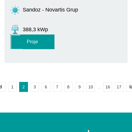
Sandoz - Novartis Grup
388,3 kWp
Proje
I
1
2
3
6
7
8
9
10
...
16
17
İ