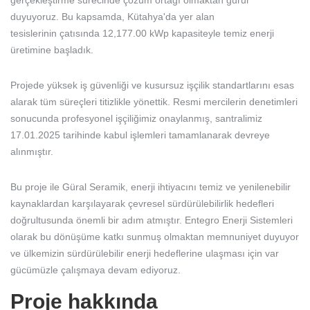
gerçekleştirme sürecinde çözüm ortağı olmaktan gurur
duyuyoruz. Bu kapsamda, Kütahya'da yer alan
tesislerinin çatısında 12,177.00 kWp kapasiteyle temiz enerji
üretimine başladık.
Projede yüksek iş güvenliği ve kusursuz işçilik standartlarını esas
alarak tüm süreçleri titizlikle yönettik. Resmi mercilerin denetimleri
sonucunda profesyonel işçiliğimiz onaylanmış, santralimiz
17.01.2025 tarihinde kabul işlemleri tamamlanarak devreye
alınmıştır.
Bu proje ile Güral Seramik, enerji ihtiyacını temiz ve yenilenebilir
kaynaklardan karşılayarak çevresel sürdürülebilirlik hedefleri
doğrultusunda önemli bir adım atmıştır. Entegro Enerji Sistemleri
olarak bu dönüşüme katkı sunmuş olmaktan memnuniyet duyuyor
ve ülkemizin sürdürülebilir enerji hedeflerine ulaşması için var
gücümüzle çalışmaya devam ediyoruz.
Proje hakkında