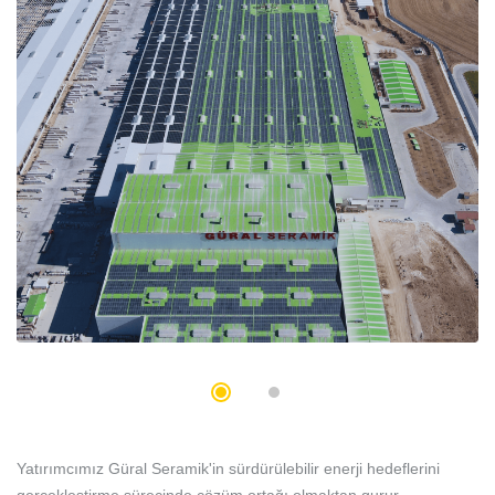
Yatırımcımız Güral Seramik'in sürdürülebilir enerji hedeflerini