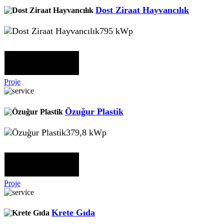
Dost Ziraat Hayvancılık
795 kWp
Proje
Özuğur Plastik
379,8 kWp
Proje
Krete Gıda