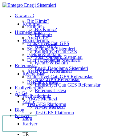
Kurumsal
Biz Kimiz?
Kurumsal
Ekibimiz
Biz Kimiz?
Hizmetlerimiz
Ekibimiz
Arazi GES
Hizmetlerimiz
Endüstriyel Çatı GES
Arazi GES
Solar Otopark Sistemleri
Endüstriyel Çatı GES
İşletme & Bakım
Solar Otopark Sistemleri
Enerji Depolama Sistemleri
İşletme & Bakım
Referanslar
Enerji Depolama Sistemleri
Arazi GES Referanslar
Referanslar
Endüstriyel Çatı GES Referanslar
Arazi GES Referanslar
Referans Listesi
Endüstriyel Çatı GES Referanslar
Faaliyetlerimiz
Referans Listesi
Ar-Ge
Faaliyetlerimiz
Ar-Ge Merkezi
Ar-Ge
Test GES Platformu
Ar-Ge Merkezi
Blog
Test GES Platformu
Kariyer
Blog
İletişim
Kariyer
TR