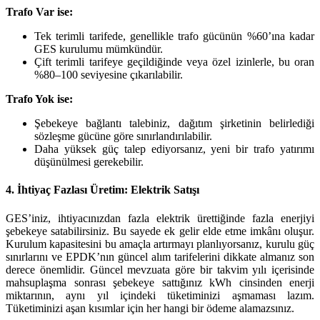
Trafo Var ise:
Tek terimli tarifede, genellikle trafo gücünün %60’ına kadar
GES kurulumu mümkündür.
Çift terimli tarifeye geçildiğinde veya özel izinlerle, bu oran
%80–100 seviyesine çıkarılabilir.
Trafo Yok ise:
Şebekeye bağlantı talebiniz, dağıtım şirketinin belirlediği
sözleşme gücüne göre sınırlandırılabilir.
Daha yüksek güç talep ediyorsanız, yeni bir trafo yatırımı
düşünülmesi gerekebilir.
4. İhtiyaç Fazlası Üretim: Elektrik Satışı
GES’iniz, ihtiyacınızdan fazla elektrik ürettiğinde fazla enerjiyi
şebekeye satabilirsiniz. Bu sayede ek gelir elde etme imkânı oluşur.
Kurulum kapasitesini bu amaçla artırmayı planlıyorsanız, kurulu güç
sınırlarını ve EPDK’nın güncel alım tarifelerini dikkate almanız son
derece önemlidir. Güncel mevzuata göre bir takvim yılı içerisinde
mahsuplaşma sonrası şebekeye sattığınız kWh cinsinden enerji
miktarının, aynı yıl içindeki tüketiminizi aşmaması lazım.
Tüketiminizi aşan kısımlar için her hangi bir ödeme alamazsınız.