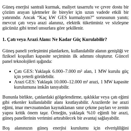
Güneş enerjisi santrali kurmak, maliyet tasarrufu ve çevre dostu bir
çözüm arayan işletmeler ile bireyler için uzun vadede etkili bir
yatırımdır. Ancak “Kaç kW GES kurmalıyım?” sorusunun yanıtı;
mevcut çatı veya arazi alanınız, elektrik tüketiminiz ve sözleşme
gücünüz gibi temel unsurlara göre şekillenir.
1. Çatı veya Arazi Alanı: Ne Kadar Güç Kurulabilir?
Güneş paneli yerleşimini planlarken, kullanılabilir alanın genişliği ve
fiziksel koşulları kapasite seçiminin ilk adımını oluşturur. Güncel
panel teknolojileri ışığında:
Çatı GES: Yaklaşık 6.000–7.000 m² alan, 1 MW kurulu güç
için yeterli görülebilir.
Arazi GES: Yaklaşık 10.000–12.000 m² arazi, 1 MW kapasite
kurulumuna imkân tanıyabilir.
Bununla birlikte, çatılardaki gölgelendirme, ışıklıklar veya çatı eğimi
gibi etkenler kullanılabilir alanı kısıtlayabilir. Arazilerde ise arazi
eğimi, imar mevzuatından kaynaklanan sınır çekme payları ve zemin
yapısı kritik önem taşır. Örneğin, yaklaşık %10 eğimli bir arazi,
güneş panellerinin verimini artırabilecek bir avantaj sağlayabilir.
Boş alanınızın güneş enerjisi kurulumu için elverişliliğini