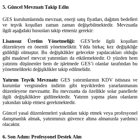
5. Güncel Mevzuatı Takip Edin
GES kurulumlarında mevzuat, enerji satış fiyatları, dağıtım bedelleri
ve teşvik koşulları zaman zaman değişebilmektedir. Mevzuatla
ilgili aşağıdaki hususları takip etmeniz gerekir:
Lisanssız Üretim Yönetmeliği:
GES’lerle ilgili koşulları
düzenleyen en önemli yönetmeliktir. Yılda birkaç kez değişikliğe
gidildiği olmuştur. Bu değişiklikler gelecekte yapılacakları olduğu
gibi maalesef mevcut yatırımları da etkilemektedir. O yüzden hem
yatırımı düşünenler hem de işletmede GES’i olanlar tarafından bu
yönetmelikteki değişiklikler takip edilmelidir.
Yatırım Teşvik Mevzuatı:
GES yatırımlarının KDV istisnası ve
kurumlar vergisinden indirim gibi teşviklerden yararlanmasını
düzenleyene mevzuattır. Bu mevzuatta da özellikle solar panellerle
ilgili değişikliklere gidilmektedir. Yatırım yapma planı olanların
yakından takip etmesi gerekmektedir.
Güncel yasal düzenlemeleri yakından takip etmek veya profesyonel
danışmanlık almak, yatırımınızı güvence altına almanızda yardımcı
olacaktır.
6. Son Adım: Profesyonel Destek Alın