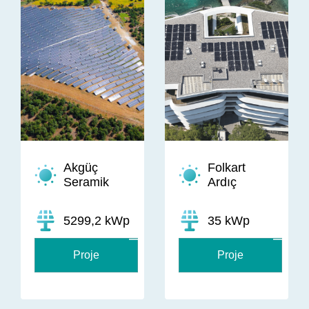
Akgüç
Folkart
Seramik
Ardıç
5299,2 kWp
35 kWp
Proje
Proje