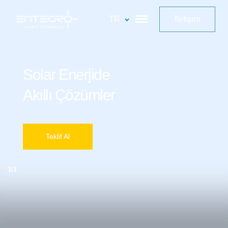
TR
İletişim
Solar Enerjide
Akıllı Çözümler
Teklif Al
1/1